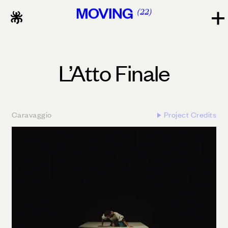
MOVING
22
L’Atto Finale
Caravaggio
Project Credits